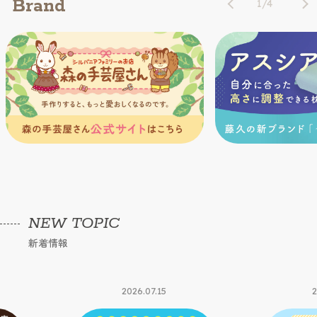
Brand
1
/
4
NEW TOPIC
新着情報
2026.07.15
2