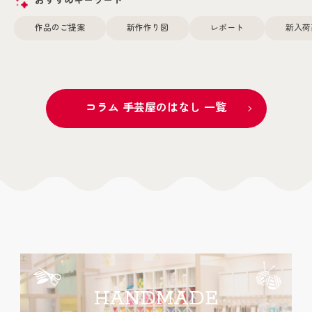
おすすめキーワード
作品のご提案
新作作り図
レポート
新入荷
コラム 手芸屋のはなし 一覧
HANDMADE