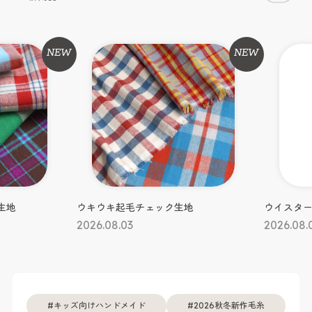
NEW
NEW
#生地
#毛糸
生地
ウキウキ起毛チェック生地
ウイスタ
2026.08.03
2026.08.
キッズ向けハンドメイド
2026秋冬新作毛糸