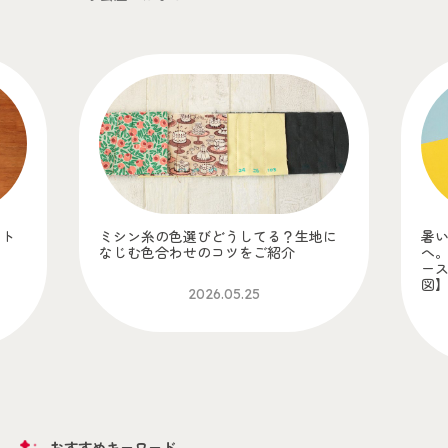
ット
ミシン糸の色選びどうしてる？生地に
暑
！
なじむ色合わせのコツをご紹介
へ
】
ー
図
2026.05.25