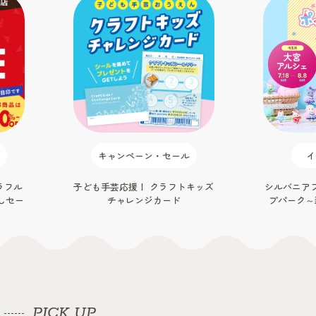
キャンペーン・セール
イ
ラフル
子ども手芸応援！ クラフトキッズ
シルバニア
しセー
チャレンジカード
プパーク～
大
PICK UP