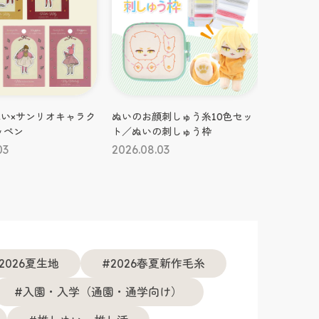
#生地
#生地
刺しゅう糸10色セッ
21Ｗコール天 チェック柄 50cm
ウキウキ
の刺しゅう枠
カット
2026.08.
03
2026.08.03
2026夏生地
2026春夏新作毛糸
入園・入学（通園・通学向け）