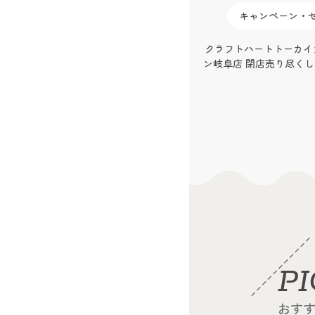
キャンペーン・セール
キャンペーン・
クラフトハートトーカイカラフルタウ
子ども手芸応援！ クラ
ン岐阜店 閉店売り尽くしセール開催！
レンジカー
P
おす