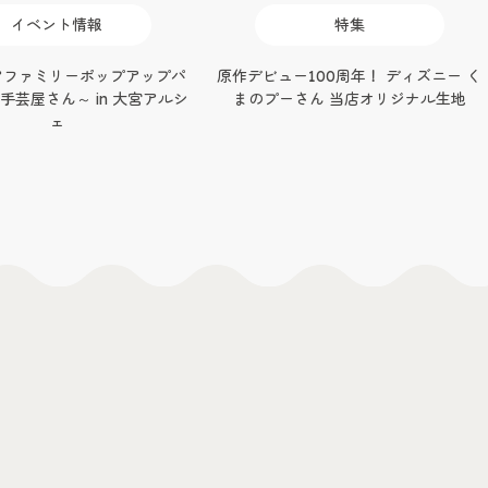
特集
キャンペーン・セール
ー100周年！ ディズニー く
毎月10日はトーカイの日 ‐ 毎月10・
さん 当店オリジナル生地
11・12日はなにかがオトクになるスペ
シャルデー！