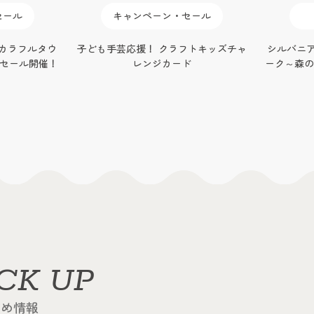
セール
イベント情報
フトキッズチャ
シルバニアファミリーポップアップパ
原作デビュ
ド
ーク～森の手芸屋さん～ in 大宮アルシ
まのプー
ェ
ICK UP
すめ情報