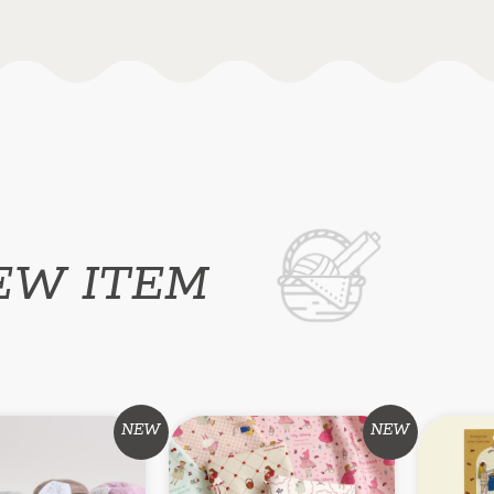
EW ITEM
品
NEW
NEW