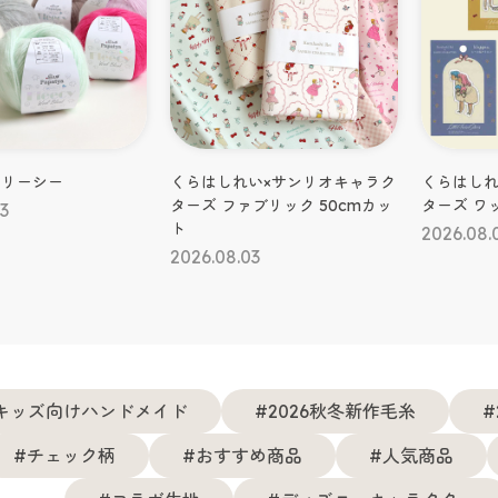
#手芸
#手芸
い×サンリオキャラク
くらはしれい×サンリオキャラク
ぬいのお顔
ブリック 50cmカッ
ターズ ワッペン
ト／ぬい
2026.08.03
2026.08.
3
キッズ向けハンドメイド
2026秋冬新作毛糸
チェック柄
おすすめ商品
人気商品