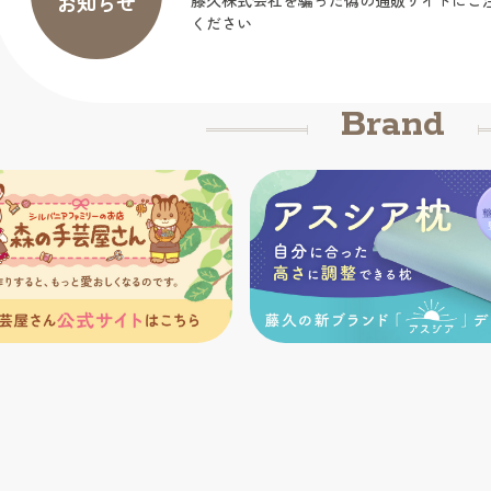
藤久株式会社を騙った偽の通販サイトにご
お知らせ
ください
2025.09.25
Brand
当社名を騙った詐欺にご注意ください
2025.05.30
シルバニアファミリー商品会員割引終了の
らせ