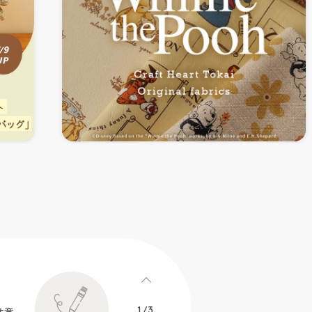
1
/
3