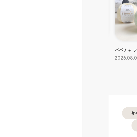
み物
#毛糸・編み物
#生地
純毛合太
パパチャ フリーシー
くらはしれ
ターズ ファ
3
2026.08.03
ト
2026.08.0