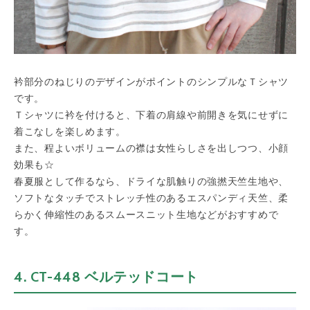
衿部分のねじりのデザインがポイントのシンプルなＴシャツ
です。
Ｔシャツに衿を付けると、下着の肩線や前開きを気にせずに
着こなしを楽しめます。
また、程よいボリュームの襟は女性らしさを出しつつ、小顔
効果も☆
春夏服として作るなら、ドライな肌触りの強撚天竺生地や、
ソフトなタッチでストレッチ性のあるエスパンディ天竺、柔
らかく伸縮性のあるスムースニット生地などがおすすめで
す。
4. CT-448 ベルテッドコート