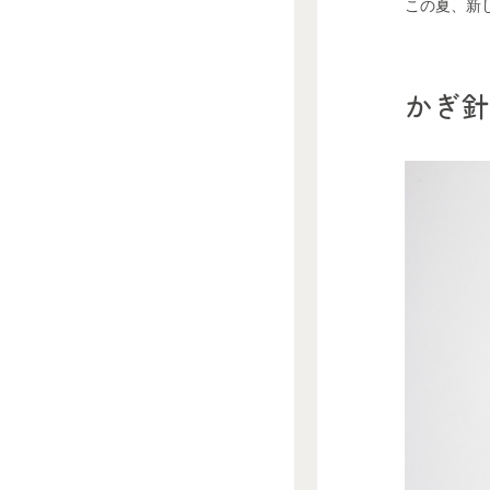
この夏、新
かぎ