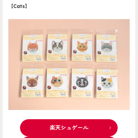
【Cats】
楽天シュゲール