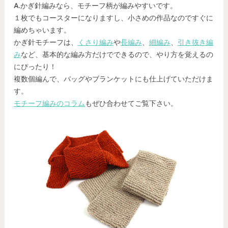
A.かぎ針編みなら、モチーフ柄が編みやすいです。
１枚でもコースターになりますし、小さめの作品なのですぐに
編めちゃいます。
かぎ針モチーフは、
くさり編み
や
長編み
、
細編み
、
引き抜き編
み
など、基本的な編み方だけでできるので、やり方を覚えるの
にぴったり！
複数個編んで、バッグやブランケットにも仕上げていただけま
す。
モチーフ編みのコラム
もぜひ合わせてご覧下さい。