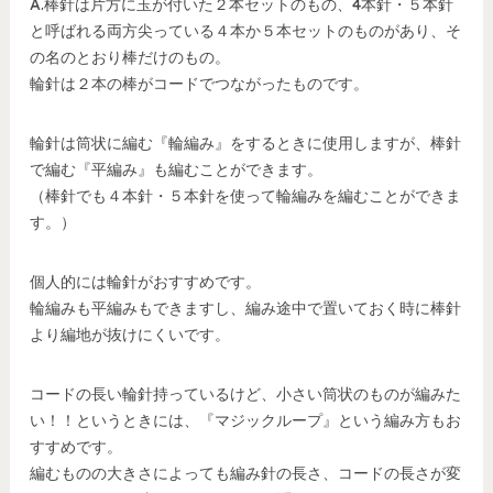
A.棒針は片方に玉が付いた２本セットのもの、4本針・５本針
と呼ばれる両方尖っている４本か５本セットのものがあり、そ
の名のとおり棒だけのもの。
輪針は２本の棒がコードでつながったものです。
輪針は筒状に編む『輪編み』をするときに使用しますが、棒針
で編む『平編み』も編むことができます。
（棒針でも４本針・５本針を使って輪編みを編むことができま
す。）
個人的には輪針がおすすめです。
輪編みも平編みもできますし、編み途中で置いておく時に棒針
より編地が抜けにくいです。
コードの長い輪針持っているけど、小さい筒状のものが編みた
い！！というときには、『マジックループ』という編み方もお
すすめです。
編むものの大きさによっても編み針の長さ、コードの長さが変