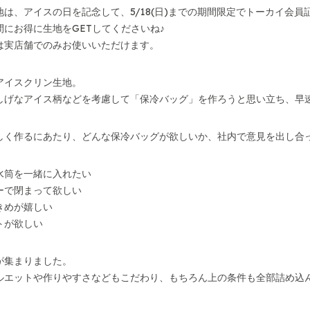
は、アイスの日を記念して、5/18(日)までの期間限定でトーカイ会員
間にお得に生地をGETしてくださいね♪
は実店舗でのみお使いいただけます。
アイスクリン生地。
しげなアイス柄などを考慮して「保冷バッグ」を作ろうと思い立ち、早
しく作るにあたり、どんな保冷バッグが欲しいか、社内で意見を出し合
水筒を一緒に入れたい
ーで閉まって欲しい
きめが嬉しい
トが欲しい
が集まりました。
ルエットや作りやすさなどもこだわり、もちろん上の条件も全部詰め込
！