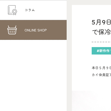
コラム
5月9
ONLINE SHOP
で保
#新作作
本日５月９
カイ会員証ア