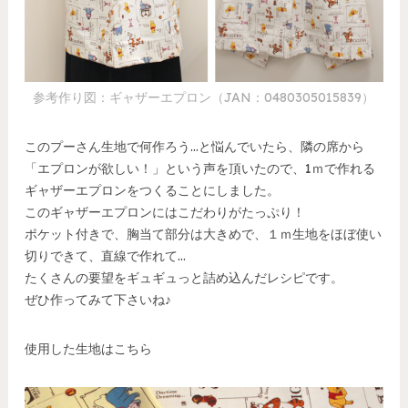
参考作り図：ギャザーエプロン（JAN：0480305015839）
このプーさん生地で何作ろう…と悩んでいたら、隣の席から
「エプロンが欲しい！」という声を頂いたので、1ｍで作れる
ギャザーエプロンをつくることにしました。
このギャザーエプロンにはこだわりがたっぷり！
ポケット付きで、胸当て部分は大きめで、１ｍ生地をほぼ使い
切りできて、直線で作れて…
たくさんの要望をギュギュっと詰め込んだレシピです。
ぜひ作ってみて下さいね♪
使用した生地はこちら