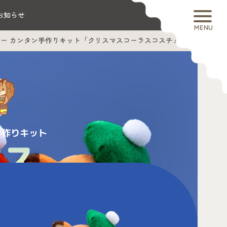
お知らせ
MENU
リー カンタン手作りキット「クリスマスコーラスコスチューム」
手作りキット
マス
チューム