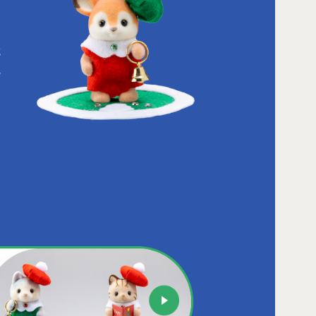
e
が
で
と