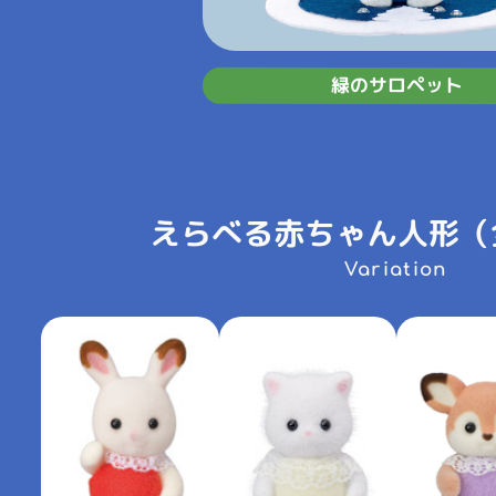
緑のサロペット
えらべる赤ちゃん人形（
Variation