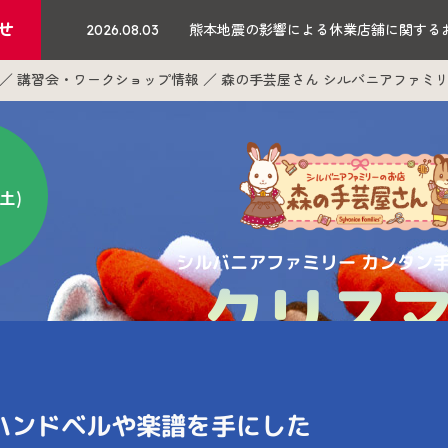
せ
2026.08.03
熊本地震の影響による休業店舗に関する
講習会・ワークショップ情報
森の手芸屋さん シルバニアファミ
(土)
シルバニアファミリー カンタン
クリス
コーラスコス
ハンドベルや楽譜を手にした