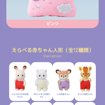
ピンク
えらべる赤ちゃん人形（全12種類）
Variation
ショコラウサギの赤
ペルシャネコの赤ち
キリンの赤ちゃん
シカの赤ちゃん
ちゃん
ゃん