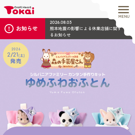
MENU
2026.08.03
お知らせ
熊本地震の影響による休業店舗に関す
るお知らせ
2026
2/21
(土)
発売
シルバニアファミリー カンタン手作りキット
ゆめふわおふとん
Yume Fuwa Ofuton