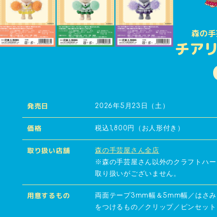
森の手
チア
2026年5月23日（土）
発売日
税込1,800円（お人形付き）
価格
森の手芸屋さん全店
取り扱い店舗
※森の手芸屋さん以外のクラフトハー
取り扱いがございません。
両面テープ3mm幅＆5mm幅／はさ
用意するもの
をつけるもの／クリップ／ピンセット