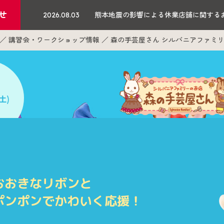
せ
2026.08.03
熊本地震の影響による休業店舗に関する
講習会・ワークショップ情報
森の手芸屋さん シルバニアファミ
(土)
シルバニアファミリー カンタン
チアリーダー
コ
おおきなリボンと
Cheerleader Costum
ポンポンでかわいく応援！