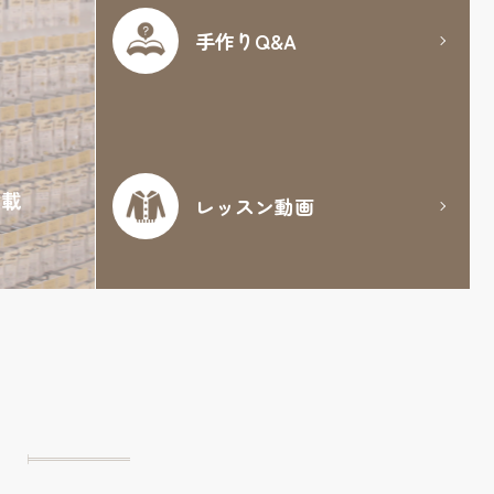
手作りQ&A
満載
レッスン動画