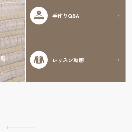
手作りQ&A
満載
レッスン動画