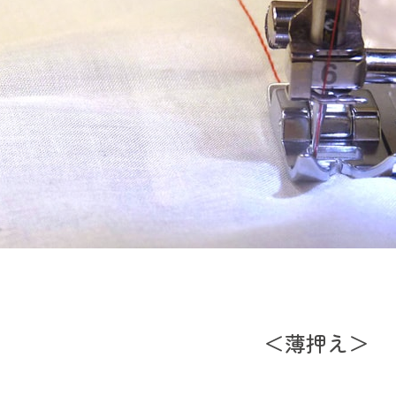
＜薄押え＞