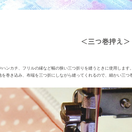
＜三つ巻押え＞
やハンカチ、フリルの縁など幅の狭い三つ折りを縫うときに使用します
地を巻き込み、布端を三つ折にしながら縫ってくれるので、細かい三つ