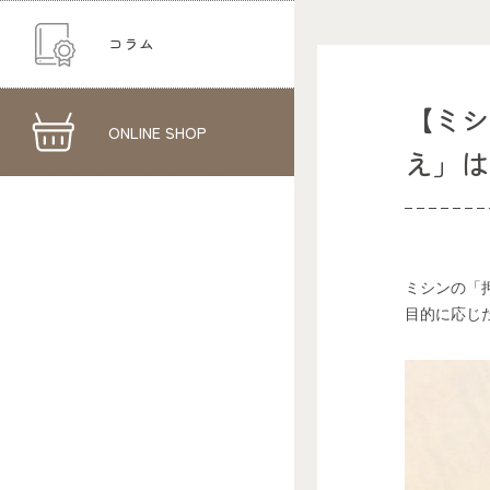
コラム
【ミ
ONLINE SHOP
え」
ミシンの「
目的に応じ