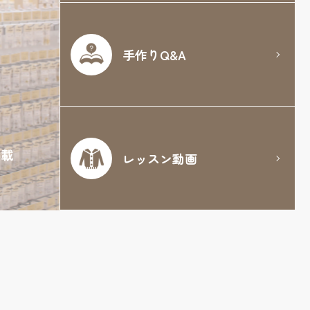
手作りQ&A
満載
レッスン動画