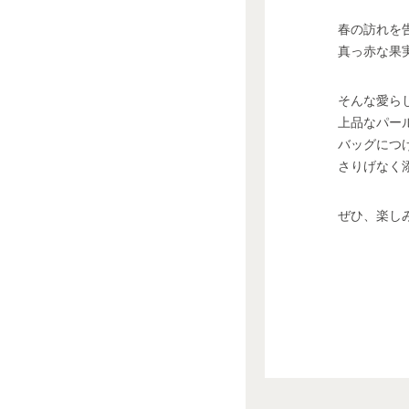
春の訪れを
真っ赤な果
そんな愛ら
上品なパー
バッグにつ
さりげなく
ぜひ、楽し