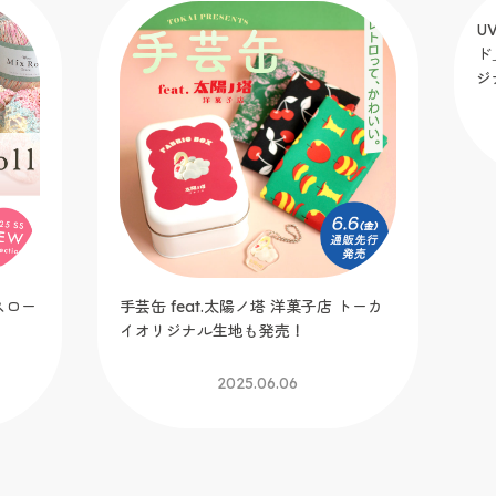
スロー
手芸缶 feat.太陽ノ塔 洋菓子店 トーカ
U
イオリジナル生地も発売！
ド
ジ
2025.06.06