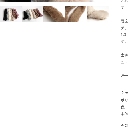
ふ
ァ
裏
チ
1
す
太
ュ
※
２c
ポリ
色
本体
４c