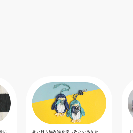
地に
暑い日も編み物を楽しみたいあなた
【