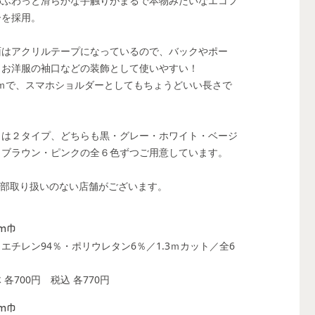
わふわっと滑らかな手触りがまるで本物みたいなエコフ
ーを採用。
面はアクリルテープになっているので、バックやポー
、お洋服の袖口などの装飾として使いやすい！
.3ｍで、スマホショルダーとしてもちょうどいい長さで
。
さは２タイプ、どちらも黒・グレー・ホワイト・ベージ
・ブラウン・ピンクの全６色ずつご用意しています。
一部取り扱いのない店舗がございます。
m巾
エチレン94％・ポリウレタン6％／1.3ｍカット／全6
 各700円
税込 各770円
m巾