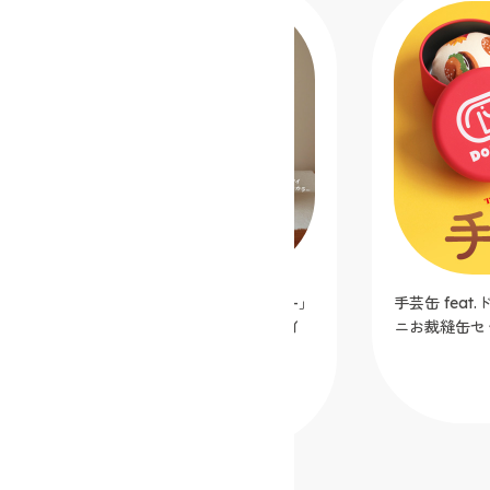
シンプルミシン「Dorothy-ドロシー-」
手芸缶 fea
カフェオレ【クラフトハートトーカイ
ニお裁縫缶セ
オリジナルカラー】
2025.12.05