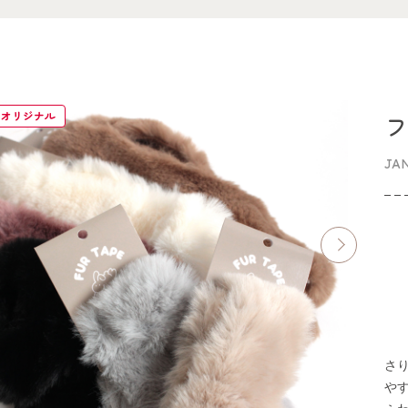
イオリジナル
フ
JA
さ
や