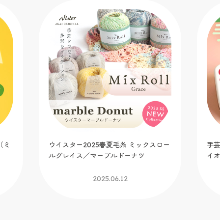
（ミ
ウイスター2025春夏毛糸 ミックスロー
手芸
ルグレイス／マーブルドーナツ
イ
2025.06.12