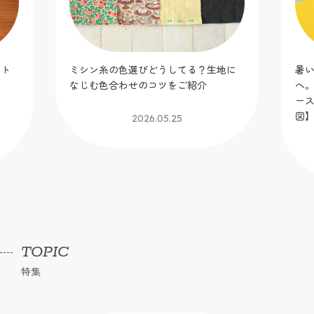
ット
ミシン糸の色選びどうしてる？生地に
暑
！
なじむ色合わせのコツをご紹介
へ
】
ー
図
2026.05.25
TOPIC
特集