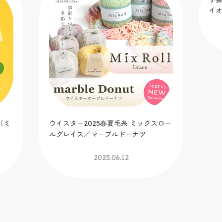
（ミ
ウイスター2025春夏毛糸 ミックスロー
手芸
ルグレイス／マーブルドーナツ
イ
2025.06.12