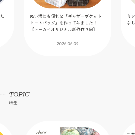
りた
ぬい活にも便利な「ギャザーポケット
ミ
トートバッグ」を作ってみました！
な
【トーカイオリジナル新作作り図】
2026.06.09
TOPIC
特集