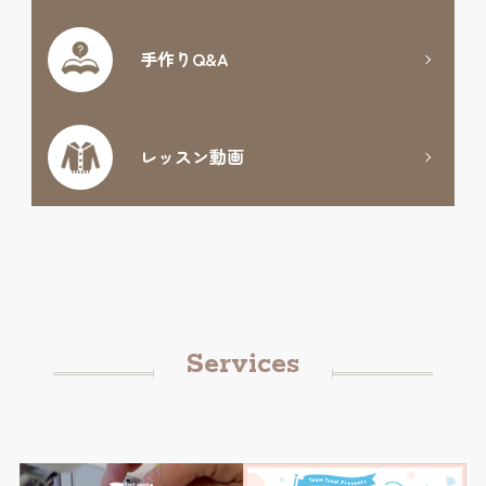
手作りQ&A
レッスン動画
Services