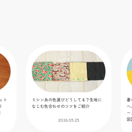
ット
ミシン糸の色選びどうしてる？生地に
暑
！
なじむ色合わせのコツをご紹介
へ
】
ー
図
2026.05.25