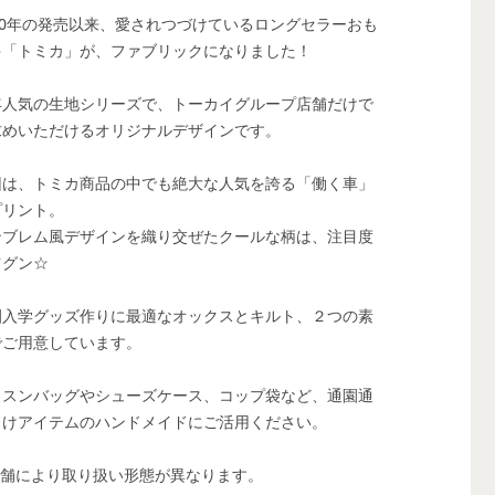
970年の発売以来、愛されつづけているロングセラーおも
ゃ「トミカ」が、ファブリックになりました！
年人気の生地シリーズで、トーカイグループ店舗だけで
求めいただけるオリジナルデザインです。
回は、トミカ商品の中でも絶大な人気を誇る「働く車」
プリント。
ンブレム風デザインを織り交ぜたクールな柄は、注目度
ツグン☆
園入学グッズ作りに最適なオックスとキルト、２つの素
でご用意しています。
ッスンバッグやシューズケース、コップ袋など、通園通
向けアイテムのハンドメイドにご活用ください。
店舗により取り扱い形態が異なります。