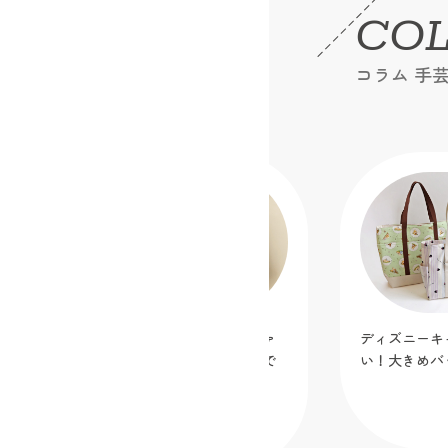
CO
コラム 手
【新作無料作り図公開】「真ん中ファ
ディズニーキ
スナーポーチ」を蛍光メッシュ生地で
い！大きめバ
作ってみました！
2026.07.07