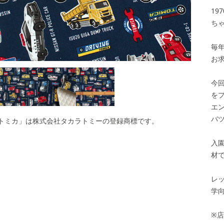
1
ち
毎
お
今
を
エ
バ
Y 「トミカ」は株式会社タカラトミーの登録商標です。
入
材
レ
学
※