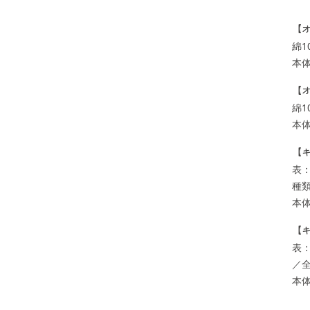
【
綿1
本体
【
綿1
本体
【
表：
種
本体
【キ
表：
／全
本体