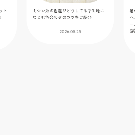
地に
暑い日も編み物を楽しみたいあなた
【
へ。「くいしんぼーペンギンのキーケ
G
ース」【トーカイオリジナル新作編み
図】
2026.05.09