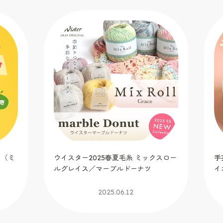
U
ド
ジ
スロー
手芸缶 feat.太陽ノ塔 洋菓子店 トーカ
イオリジナル生地も発売！
2025.06.06