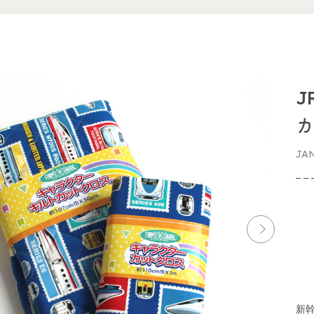
J
カ
JA
新