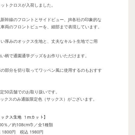
カットクロスが入荷しました。
代新幹線のフロントとサイドビュー、JR各社の印象的な
急車両のフロントビューを、細部まで表現しています。
よい厚みのオックス生地と、丈夫なキルト生地でご用
。
揃い柄で通園通学グッズをお作りいただけます。
両の部分を切り取ってワッペン風に使用するのもおすす
。
限定50店舗でのお取り扱いです。
オックスのみ通販限定色（サックス）がございます。
オックス生地 １mカット】
00％／約108cm巾／全1種類
 1800円
税込 1980円