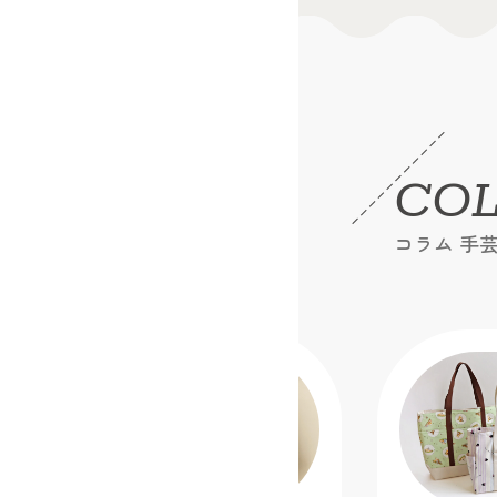
CO
コラム 手