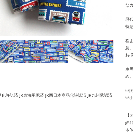
な
歴
特
程
意
お
車
め
※
品化許諾済 JR東海承認済 JR西日本商品化許諾済 JR九州承認済
※
【
綿1
本体