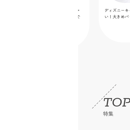
ディズニーキャラクター生地で作りた
ぬい活にも便
い！大きめバッグ３選
トートバッグ
【トーカイオ
2026.06.17
TOP
特集