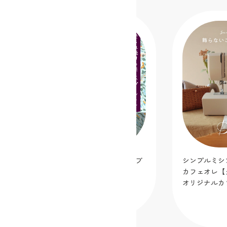
シンプルミシン「Dorothy-ドロシー-」
手芸缶 fea
カフェオレ【クラフトハートトーカイ
ニお裁縫缶セ
オリジナルカラー】
2025.12.05