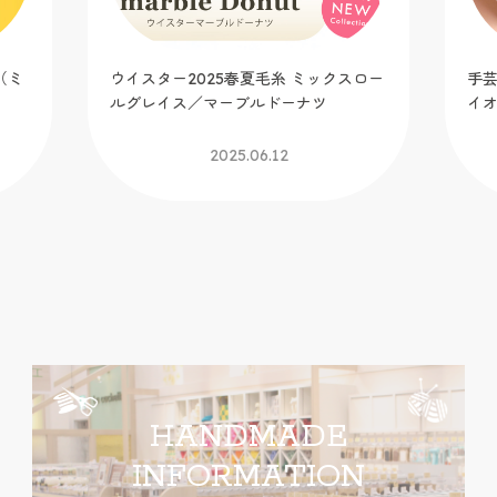
（ミ
ウイスター2025春夏毛糸 ミックスロー
手芸
ルグレイス／マーブルドーナツ
イ
2025.06.12
HANDMADE
INFORMATION