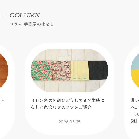
COLUMN
コラム 手芸屋のはなし
ット
ミシン糸の色選びどうしてる？生地に
暑
！
なじむ色合わせのコツをご紹介
へ
】
ー
図
2026.05.25