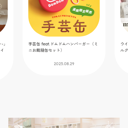
芸缶 feat.ドムドムハンバーガー（ミ
ウイスター2025春夏
お裁縫缶セット）
ルグレイス／マーブル
2025.08.29
2025.06.