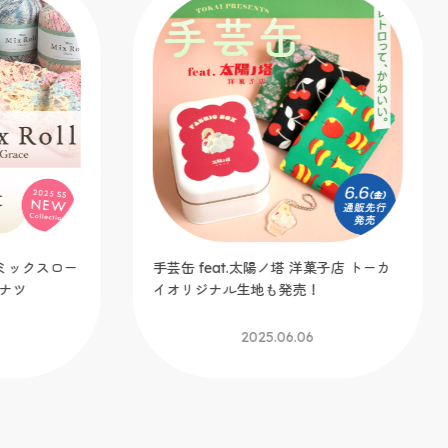
U
ド
ジ
スロー
手芸缶 feat.太陽ノ塔 洋菓子店 トーカ
イオリジナル生地も発売！
2025.06.06