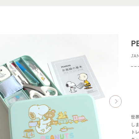
P
JA
世
し
ト