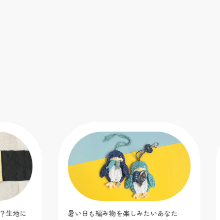
地に
暑い日も編み物を楽しみたいあなた
【