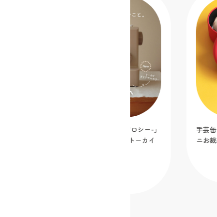
シンプルミシン「Dorothy-ドロシー-」
手芸缶 fea
カフェオレ【クラフトハートトーカイ
ニお裁縫缶セ
オリジナルカラー】
2025.12.05