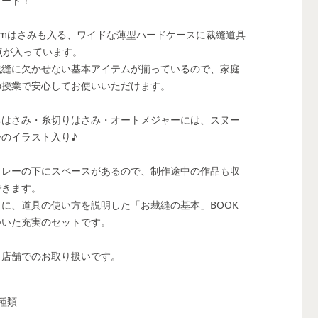
ュート！
0cmはさみも入る、ワイドな薄型ハードケースに裁縫道具
2点が入っています。
裁縫に欠かせない基本アイテムが揃っているので、家庭
の授業で安心してお使いいただけます。
ちはさみ・糸切りはさみ・オートメジャーには、スヌー
ーのイラスト入り♪
トレーの下にスペースがあるので、制作途中の作品も収
できます。
らに、道具の使い方を説明した「お裁縫の基本」BOOK
ついた充実のセットです。
91店舗でのお取り扱いです。
種類