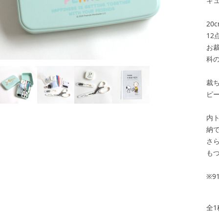
キ
2
1
お
科
裁
ピ
内
納
さ
も
※
全1