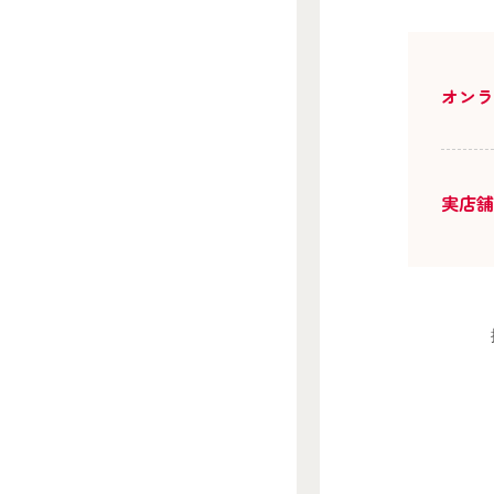
オン
実店