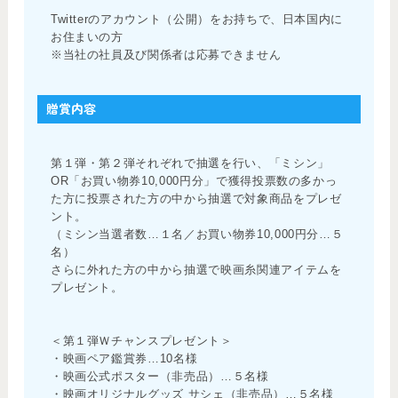
Twitterのアカウント（公開）をお持ちで、日本国内に
お住まいの方
※当社の社員及び関係者は応募できません
贈賞内容
第１弾・第２弾それぞれで抽選を行い、「ミシン」
OR「お買い物券10,000円分」で獲得投票数の多かっ
た方に投票された方の中から抽選で対象商品をプレゼ
ント。
（ミシン当選者数…１名／お買い物券10,000円分…５
名）
さらに外れた方の中から抽選で映画糸関連アイテムを
プレゼント。
＜第１弾Ｗチャンスプレゼント＞
・映画ペア鑑賞券…10名様
・映画公式ポスター（非売品）…５名様
・映画オリジナルグッズ サシェ（非売品）…５名様