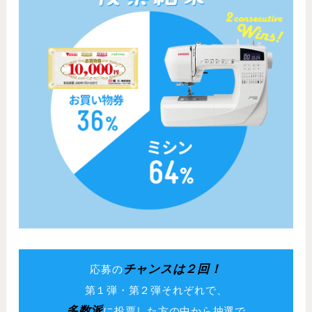
チャンスは２回！
応募の
第１弾・第２弾それぞれで、
多数派
に投票した方の中から抽選で