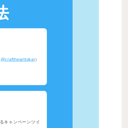
（
@crafthearttokai
）
あるキャンペーンツイ