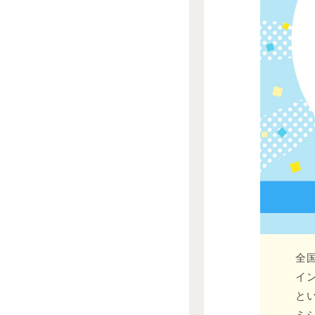
全
イ
と
ミ