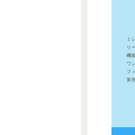
ミ
リー
機
ワ
フ
実