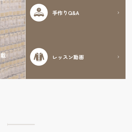
手作りQ&A
満載
レッスン動画