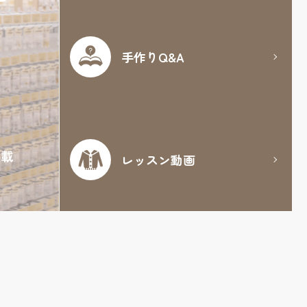
手作りQ&A
満載
レッスン動画