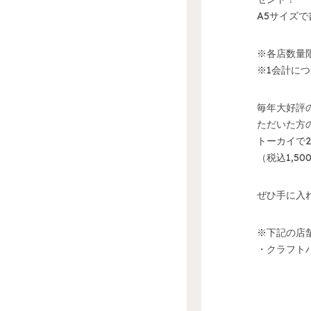
A5サイズ
※各店数量
※1会計に
毎年大好評
ただいた方
トーカイで
（税込1,5
ぜひ手に入
※下記の店
・クラフト