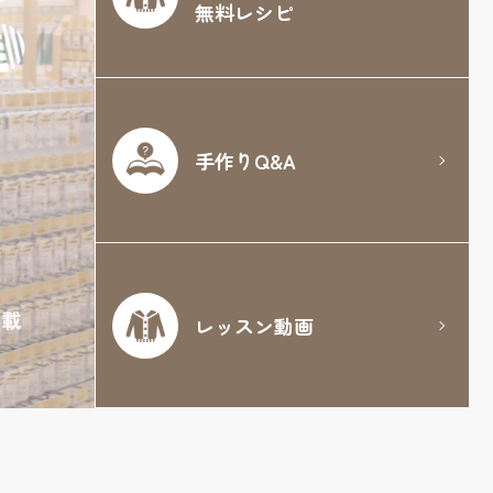
無料レシピ
手作りQ&A
満載
レッスン動画