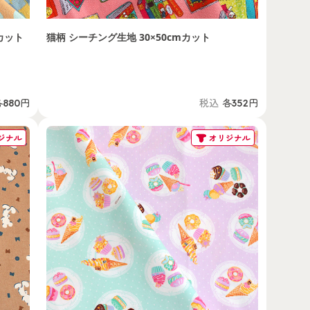
カット
猫柄 シーチング生地 30×50cmカット
各880円
税込
各352円
ジナル
オリジナル