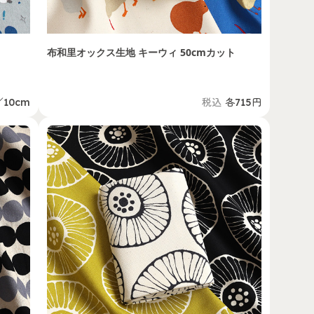
布和里オックス生地 キーウィ 50cmカット
／10cm
税込
各715円