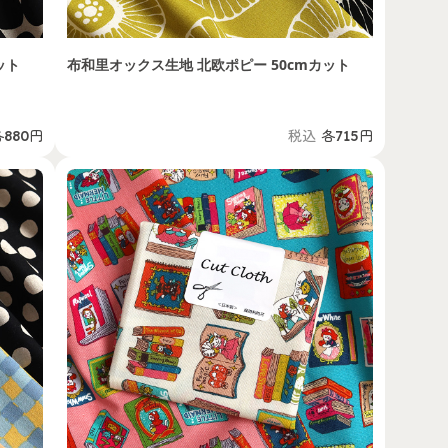
ット
布和里オックス生地 北欧ポピー 50cmカット
各880円
税込
各715円