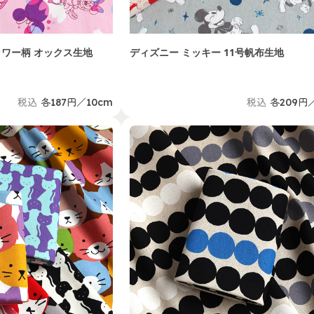
ラワー柄 オックス生地
ディズニー ミッキー 11号帆布生地
税込
各187円／10cm
税込
各209円