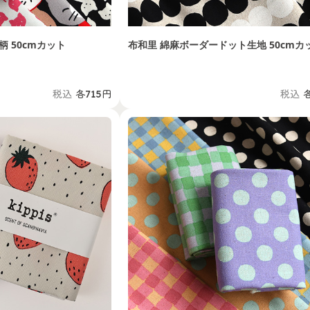
 50cmカット
布和里 綿麻ボーダードット生地 50cmカ
税込
各715円
税込