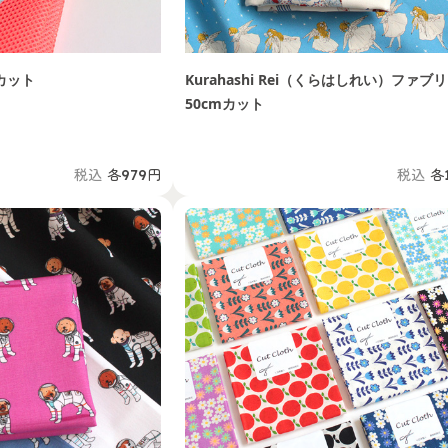
カット
Kurahashi Rei（くらはしれい）ファブ
50cmカット
税込
各979円
税込
各