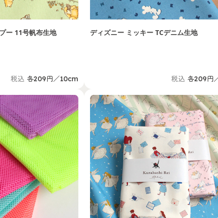
プー 11号帆布生地
ディズニー ミッキー TCデニム生地
税込
各209円／10cm
税込
各209円