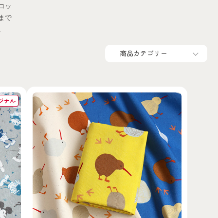
コッ
まで
。
ジナル