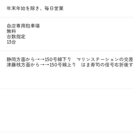
年末年始を除き、毎日営業
自店専用駐車場
無料
台数指定
13台
静岡方面から→→150号線下り マリンステーションの交
津藤枝方面から→→150号線上り はま寿司の信号右折後