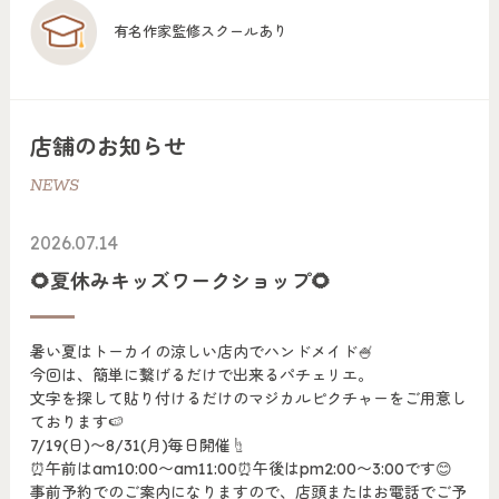
有名作家監修スクールあり
店舗のお知らせ
NEWS
2026.07.14
🌻夏休みキッズワークショップ🌻
暑い夏はトーカイの涼しい店内でハンドメイド🍧
今回は、簡単に繋げるだけで出来るパチェリエ。
文字を探して貼り付けるだけのマジカルピクチャーをご用意し
ております🍉
7/19(日)〜8/31(月)毎日開催☝️
⏰午前はam10:00〜am11:00⏰午後はpm2:00〜3:00です😊
事前予約でのご案内になりますので、店頭またはお電話でご予