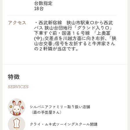
台数指定
18台
アクセス
・西武新宿線 狭山市駅東口から西武
バス 狭山台団地行「グランド入り口」
下車すぐ前・国道１６号線 ｢上奥冨
(中)｣交差点を川越方面に向き右折、｢狭
山台交番｣信号を左折すると牛丼家さん
の２軒隣が当店です。
特徴
SERVICES
シルバニアファミリー取り扱い店舗
（森の手芸屋さん）
クライ・ムキ式ソーイングスクール開講