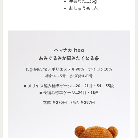
手芸わた…35g
刺しゅう糸…赤
ハマナカ itoa
あみぐるみが編みたくなる糸
15g(約65m)／ポリエステル90%・ナイロン10%
棒針4～5号・かぎ針4/0号
■ メリヤス編み標準ゲージ …20～21目・34～35段
■ 長編み標準ゲージ…24目・11段
本体 各270円 税込 各297円