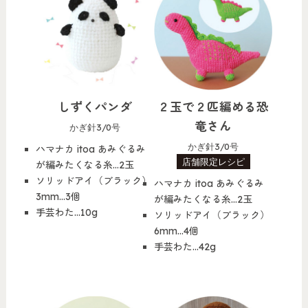
しずくパンダ
２玉で２匹編める恐
竜さん
かぎ針3/0号
かぎ針3/0号
ハマナカ itoa あみぐるみ
店舗限定レシピ
が編みたくなる糸…2玉
ソリッドアイ（ブラック）
ハマナカ itoa あみぐるみ
3mm…3個
が編みたくなる糸…2玉
手芸わた…10g
ソリッドアイ（ブラック）
6mm…4個
手芸わた…42g