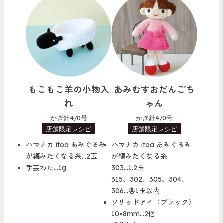
もこもこ羊の小物入
あみむすおだんごち
れ
ゃん
かぎ針4/0号
かぎ針4/0号
店舗限定レシピ
店舗限定レシピ
ハマナカ itoa あみぐるみ
ハマナカ itoa あみぐるみ
が編みたくなる糸…2玉
が編みたくなる糸
手芸わた…1g
303…1.2玉
315、302、305、304、
306…各1玉以内
ソリッドアイ（ブラック）
10×8mm…2個