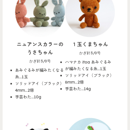
ニュアンスカラーの
１玉くまちゃん
うさちゃん
かぎ針3/0号
かぎ針3/0号
ハマナカ itoa あみぐるみ
が編みたくなる糸…1玉
あみぐるみが編みたくなる
ソリッドアイ（ブラック）
糸…1玉
6mm…2個
ソリッドアイ（ブラック）
手芸わた…14g
4mm…2個
手芸わた…10g