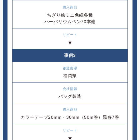
ちぎり絵ミニ色紙各種
ハーバリウムペン70本他
★
事例3
福岡県
バッグ製造
カラーテープ20mm・30mm（50m巻）黒各7巻
★