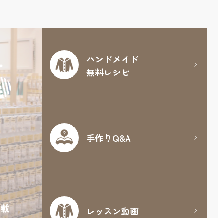
ハンドメイド
無料レシピ
手作りQ&A
満載
レッスン動画