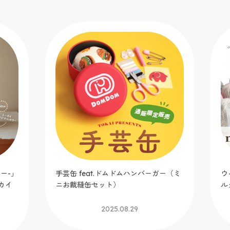
手
イ
ー（ミ
ウイスター2025春夏毛糸 ミックスロー
ルグレイス／マーブルドーナツ
2025.06.12