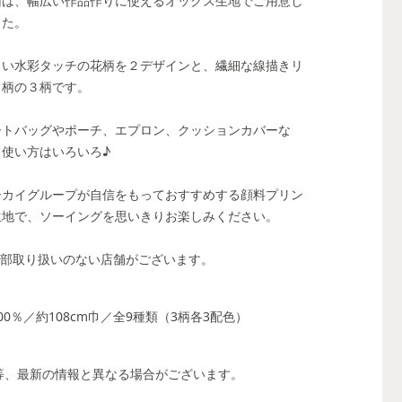
回は、幅広い作品作りに使えるオックス生地でご用意し
した。
しい水彩タッチの花柄を２デザインと、繊細な線描きリ
フ柄の３柄です。
ートバッグやポーチ、エプロン、クッションカバーな
、使い方はいろいろ♪
ーカイグループが自信をもっておすすめする顔料プリン
生地で、ソーイングを思いきりお楽しみください。
一部取り扱いのない店舗がございます。
00％／約108cm巾／全9種類（3柄各3配色）
る等、最新の情報と異なる場合がございます。