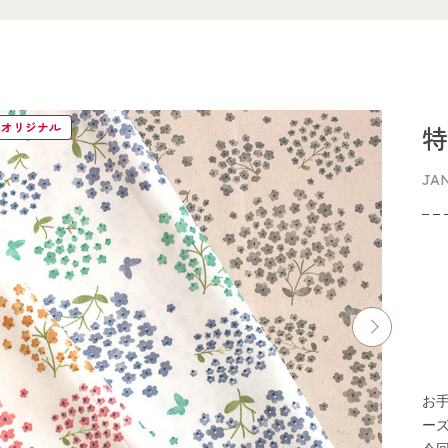
イオリジナル
特
JA
お
ー