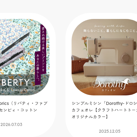
「Dorothy-ドロシー-」
手芸缶 feat.ドムドムハンバーガ
クラフトハートトーカイ
ニお裁縫缶セット）
ラー】
2025.08.29
2025.12.05