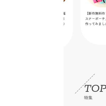
【新作無料作り図公開】「真ん中ファ
ディズニーキ
スナーポーチ」を蛍光メッシュ生地で
い！大きめバ
作ってみました！
2026.07.07
TOP
特集