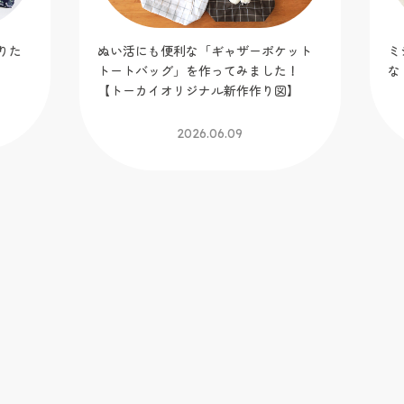
ット
ミシン糸の色選びどうしてる？生地に
暑
！
なじむ色合わせのコツをご紹介
へ
】
ー
図
2026.05.25