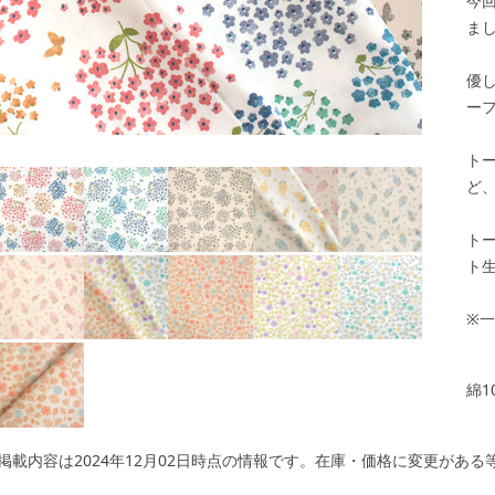
今
ま
優
ー
ト
ど
ト
ト
※
綿1
掲載内容は2024年12月02日時点の情報です。在庫・価格に変更があ