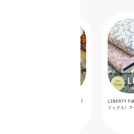
LIBERTY Fabrics（リバティ・ファブ
シンプルミシン
リックス）ラセンビィ・コットン
カフェオレ【
オリジナルカ
2026.07.03