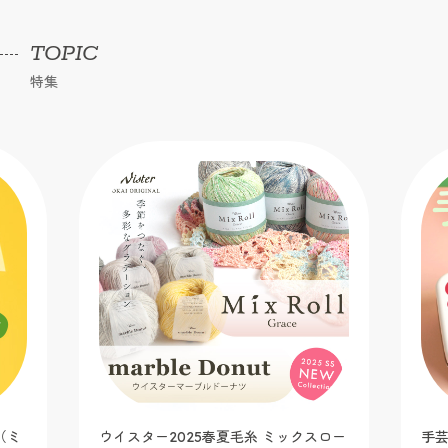
TOPIC
特集
（ミ
ウイスター2025春夏毛糸 ミックスロー
手芸