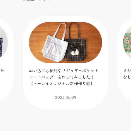
りた
ぬい活にも便利な「ギャザーポケット
ミ
トートバッグ」を作ってみました！
な
【トーカイオリジナル新作作り図】
2026.06.09