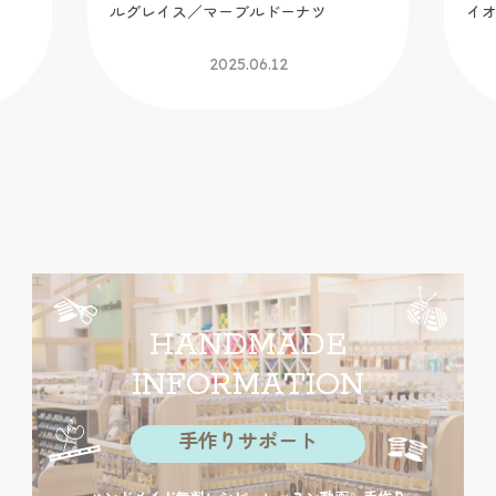
ルグレイス／マーブルドーナツ
イ
2025.06.12
HANDMADE
INFORMATION
手作りサポート