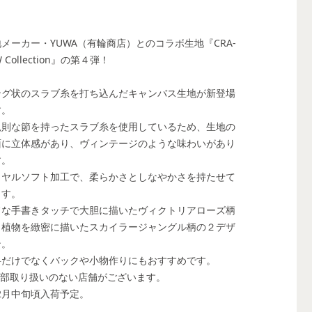
メーカー・YUWA（有輪商店）とのコラボ生地『CRA-
W Collection』の第４弾！
ング状のスラブ糸を打ち込んだキャンバス生地が新登場
す。
規則な節を持ったスラブ糸を使用しているため、生地の
面に立体感があり、ヴィンテージのような味わいがあり
す。
イヤルソフト加工で、柔らかさとしなやかさを持たせて
ます。
フな手書きタッチで大胆に描いたヴィクトリアローズ柄
、植物を緻密に描いたスカイラージャングル柄の２デザ
ン。
料だけでなくバックや小物作りにもおすすめです。
一部取り扱いのない店舗がございます。
2月中旬頃入荷予定。