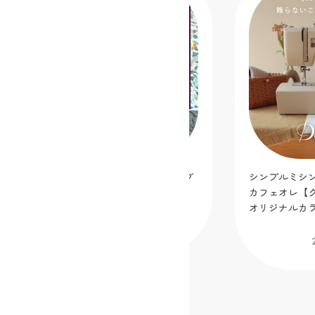
シンプルミシン「Dorothy-ドロシー-」
手芸缶 fea
カフェオレ【クラフトハートトーカイ
ニお裁縫缶セ
オリジナルカラー】
2025.12.05