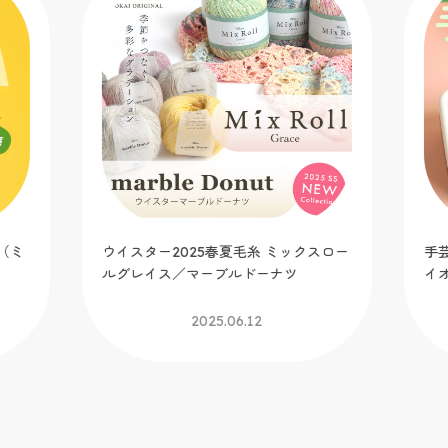
U
ド
ジ
スロー
手芸缶 feat.太陽ノ塔 洋菓子店 トーカ
イオリジナル生地も発売！
2025.06.06