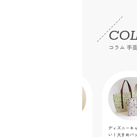
CO
コラム 手
ディズニーキャラクター生地で作りた
ぬい活にも便
い！大きめバッグ３選
トートバッグ