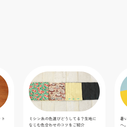
地に
暑い日も編み物を楽しみたいあなた
【
へ。「くいしんぼーペンギンのキーケ
G