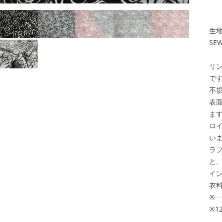
生地
SE
リ
で
不
表
ま
ロ
い
ラ
と
イ
衣
※
※1