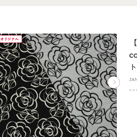
イオリジナル
【
c
JA