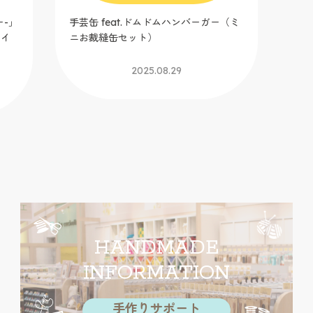
ー-」
手芸缶 feat.ドムドムハンバーガー（ミ
ウイ
カイ
ニお裁縫缶セット）
ル
2025.08.29
HANDMADE
INFORMATION
手作りサポート