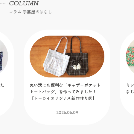
COLUMN
コラム 手芸屋のはなし
りた
ぬい活にも便利な「ギャザーポケット
ミ
トートバッグ」を作ってみました！
な
【トーカイオリジナル新作作り図】
2026.06.09