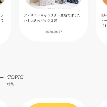
りた
ぬい活にも便利な「ギャザーポケット
ミ
トートバッグ」を作ってみました！
な
【トーカイオリジナル新作作り図】
2026.06.09
TOPIC
特集