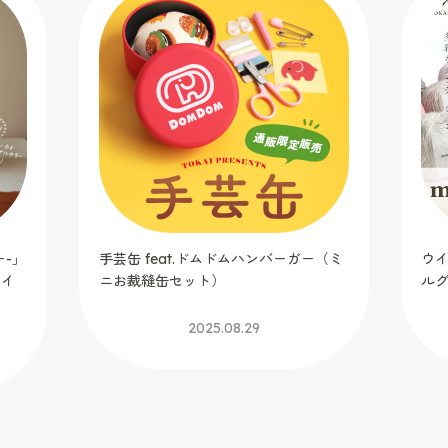
手
ガー（ミ
ウイスター2025春夏毛糸 ミックスロー
ルグレイス／マーブルドーナツ
2025.06.12