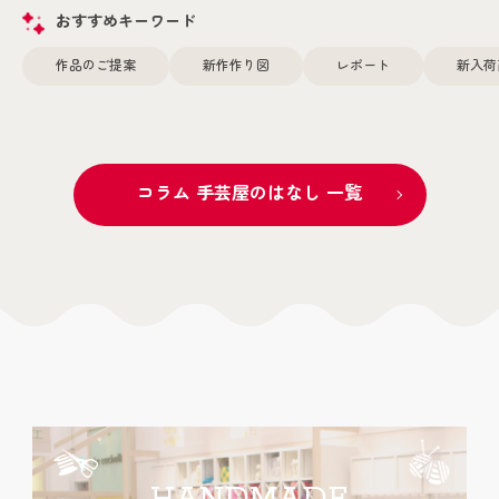
おすすめキーワード
作品のご提案
新作作り図
レポート
新入荷
コラム 手芸屋のはなし 一覧