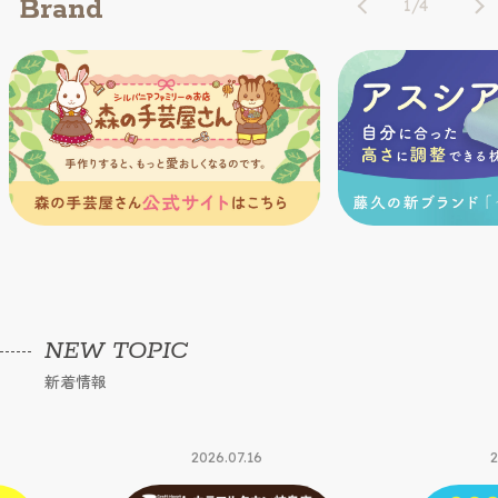
Brand
1
/
4
NEW TOPIC
新着情報
2026.07.16
2