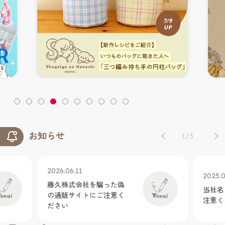
お知らせ
1
/
3
2026.06.11
2025.0
藤久株式会社を騙った偽
当社名
の通販サイトにご注意く
注意く
ださい