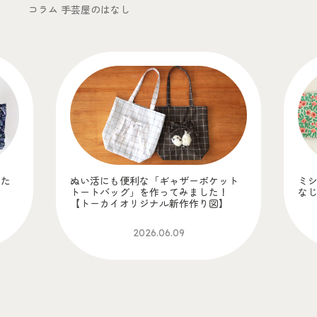
コラム 手芸屋のはなし
りた
ぬい活にも便利な「ギャザーポケット
ミ
トートバッグ」を作ってみました！
な
【トーカイオリジナル新作作り図】
2026.06.09