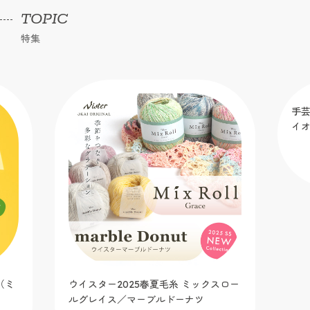
TOPIC
特集
（ミ
ウイスター2025春夏毛糸 ミックスロー
手芸
ルグレイス／マーブルドーナツ
イ