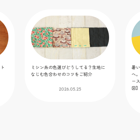
ット
ミシン糸の色選びどうしてる？生地に
暑
！
なじむ色合わせのコツをご紹介
へ
】
ー
図
2026.05.25