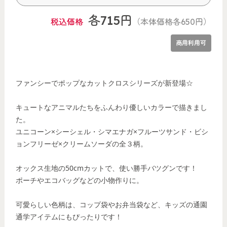
各715円
税込価格
（本体価格各650円）
商用利用可
ファンシーでポップなカットクロスシリーズが新登場☆
キュートなアニマルたちをふんわり優しいカラーで描きまし
た。
ユニコーン×シーシェル・シマエナガ×フルーツサンド・ビシ
ョンフリーゼ×クリームソーダの全３柄。
オックス生地の50cmカットで、使い勝手バツグンです！
ポーチやエコバッグなどの小物作りに。
可愛らしい色柄は、コップ袋やお弁当袋など、キッズの通園
通学アイテムにもぴったりです！