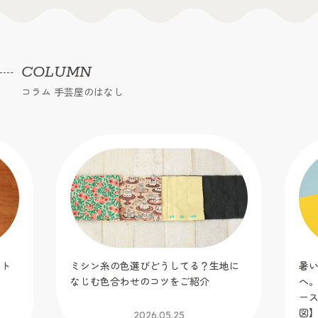
COLUMN
コラム 手芸屋のはなし
ット
ミシン糸の色選びどうしてる？生地に
暑
！
なじむ色合わせのコツをご紹介
へ
】
ー
図
2026.05.25