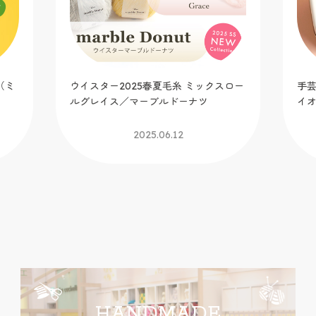
（ミ
ウイスター2025春夏毛糸 ミックスロー
手芸
ルグレイス／マーブルドーナツ
イ
2025.06.12
HANDMADE