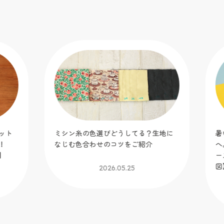
ット
ミシン糸の色選びどうしてる？生地に
暑
！
なじむ色合わせのコツをご紹介
へ
】
ー
図
2026.05.25