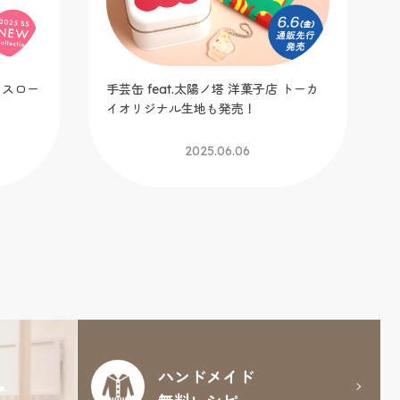
スロー
手芸缶 feat.太陽ノ塔 洋菓子店 トーカ
U
イオリジナル生地も発売！
ド
ジ
2025.06.06
ハンドメイド
無料レシピ