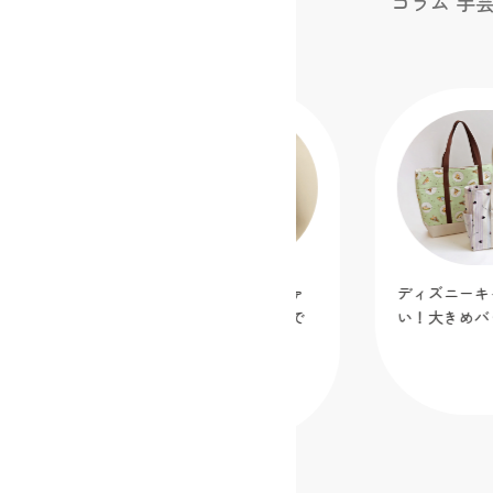
コラム 手
【新作無料作り図公開】「真ん中ファ
ディズニーキ
スナーポーチ」を蛍光メッシュ生地で
い！大きめバ
作ってみました！
2026.07.07