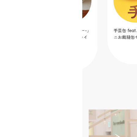
シンプルミシン「Dorothy-ドロシー-」
手芸缶 fea
カフェオレ【クラフトハートトーカイ
ニお裁縫缶セ
オリジナルカラー】
2025.12.05