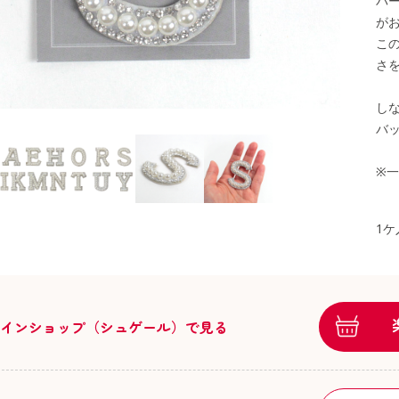
パ
が
こ
さ
し
バ
※
1ケ
ラインショップ（シュゲール）で見る