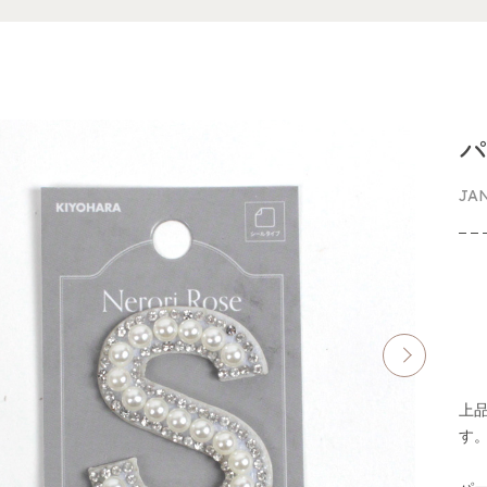
JA
上
す