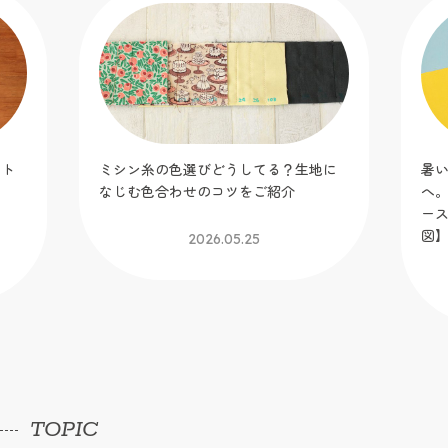
ット
ミシン糸の色選びどうしてる？生地に
暑
！
なじむ色合わせのコツをご紹介
へ
】
ー
図
2026.05.25
TOPIC