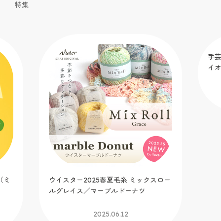
特集
（ミ
ウイスター2025春夏毛糸 ミックスロー
手芸
ルグレイス／マーブルドーナツ
イ
2025.06.12