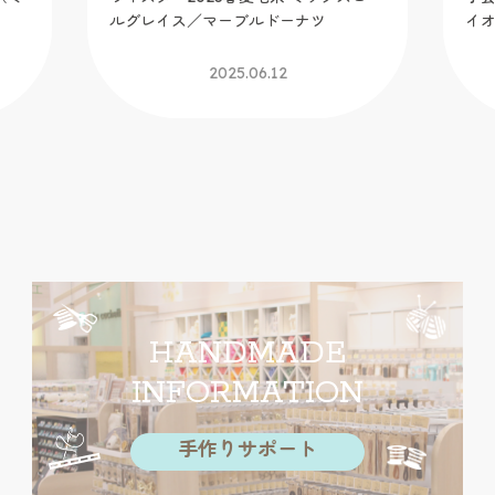
ルグレイス／マーブルドーナツ
イ
2025.06.12
HANDMADE
INFORMATION
手作りサポート