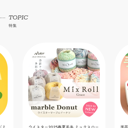
TOPIC
特集
（ミ
ウイスター2025春夏毛糸 ミックスロー
手芸