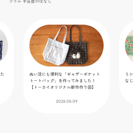
コラム 手芸屋のはなし
りた
ぬい活にも便利な「ギャザーポケット
ミ
トートバッグ」を作ってみました！
な
【トーカイオリジナル新作作り図】
2026.06.09