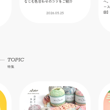
！
なじむ色合わせのコツをご紹介
へ
】
ー
図
2026.05.25
TOPIC
特集