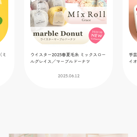
（ミ
ウイスター2025春夏毛糸 ミックスロー
手芸
ルグレイス／マーブルドーナツ
イ
2025.06.12