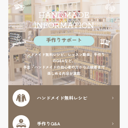
HANDMADE
INFORMATION
手作りサポート
ハンドメイド無料レシピ、レッスン動画、手作り
のQ&Aなど。
手芸・ハンドメイドの初心者の方から上級者まで
楽しめる内容が満載
ハンドメイド
無料レシピ
手作りQ&A