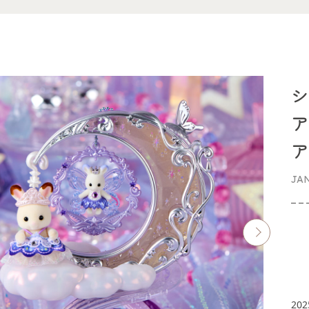
シ
ア
ア
JA
20