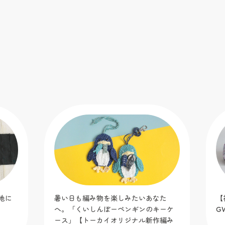
地に
暑い日も編み物を楽しみたいあなた
【
へ。「くいしんぼーペンギンのキーケ
G
ース」【トーカイオリジナル新作編み