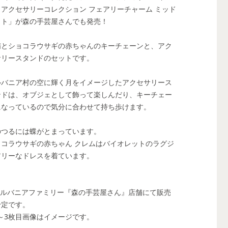
トアクセサリーコレクション フェアリーチャーム ミッド
イト」が森の手芸屋さんでも発売！
精とショコラウサギの赤ちゃんのキーチェーンと、アク
サリースタンドのセットです。
ルバニア村の空に輝く月をイメージしたアクセサリース
ンドは、オブジェとして飾って楽しんだり、キーチェー
になっているので気分に合わせて持ち歩けます。
のつるには蝶がとまっています。
ョコラウサギの赤ちゃん クレムはバイオレットのラグジ
アリーなドレスを着ています。
シルバニアファミリー『森の手芸屋さん』店舗にて販売
予定です。
1～3枚目画像はイメージです。