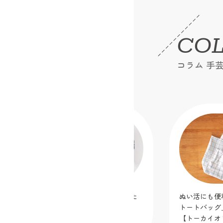
CO
コラム 手
ディズニーキャラクター生地で作りた
ぬい活にも便
い！大きめバッグ３選
トートバッグ
【トーカイオ