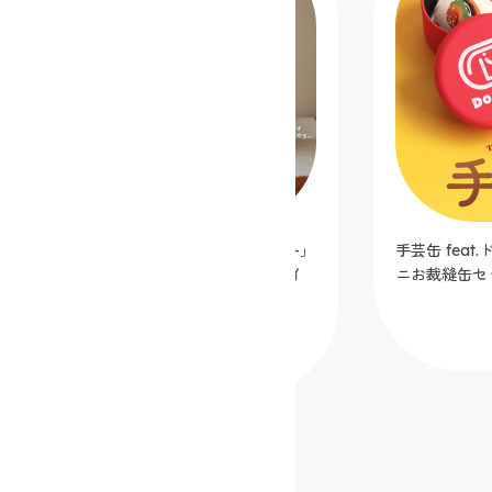
シンプルミシン「Dorothy-ドロシー-」
手芸缶 fea
カフェオレ【クラフトハートトーカイ
ニお裁縫缶セ
オリジナルカラー】
2025.12.05