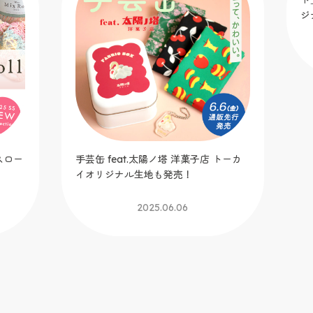
スロー
手芸缶 feat.太陽ノ塔 洋菓子店 トーカ
U
イオリジナル生地も発売！
ド
ジ
2025.06.06