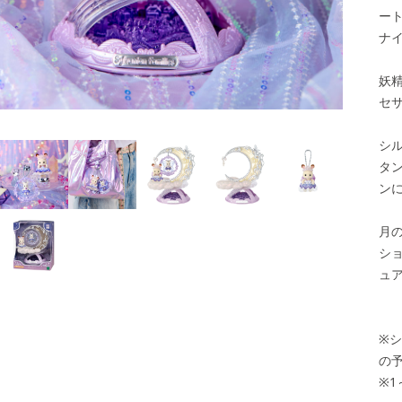
ー
ナ
妖
セ
使用例
シ
タ
ン
月
シ
ュ
※
の
※