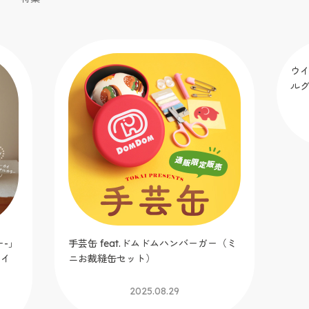
ー-」
手芸缶 feat.ドムドムハンバーガー（ミ
ウイ
カイ
ニお裁縫缶セット）
ル
2025.08.29