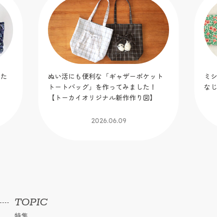
りた
ぬい活にも便利な「ギャザーポケット
ミ
トートバッグ」を作ってみました！
な
【トーカイオリジナル新作作り図】
2026.06.09
TOPIC
特集