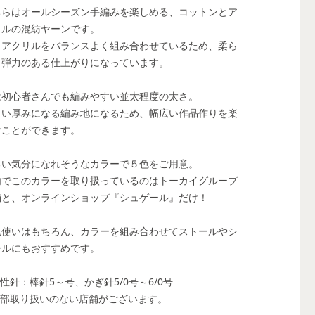
ちらはオールシーズン手編みを楽しめる、コットンとア
リルの混紡ヤーンです。
とアクリルをバランスよく組み合わせているため、柔ら
く弾力のある仕上がりになっています。
は初心者さんでも編みやすい並太程度の太さ。
よい厚みになる編み地になるため、幅広い作品作りを楽
むことができます。
るい気分になれそうなカラーで５色をご用意。
内でこのカラーを取り扱っているのはトーカイグループ
舗と、オンラインショップ『シュゲール』だけ！
色使いはもちろん、カラーを組み合わせてストールやシ
ールにもおすすめです。
性針：棒針5～号、かぎ針5/0号～6/0号
一部取り扱いのない店舗がございます。