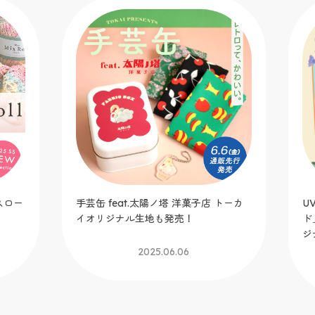
スロー
手芸缶 feat.太陽ノ塔 洋菓子店 トーカ
U
イオリジナル生地も発売！
ド
ジ
2025.06.06