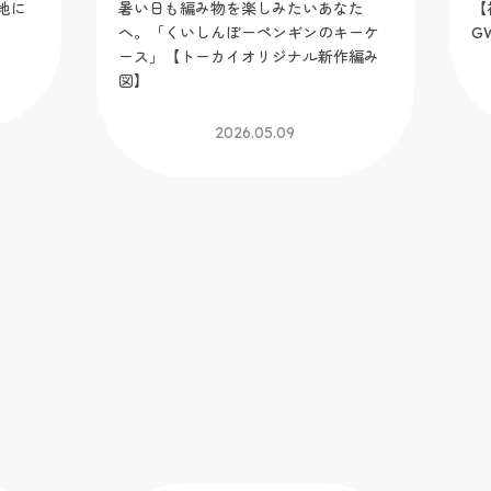
地に
暑い日も編み物を楽しみたいあなた
【
へ。「くいしんぼーペンギンのキーケ
G
ース」【トーカイオリジナル新作編み
図】
2026.05.09