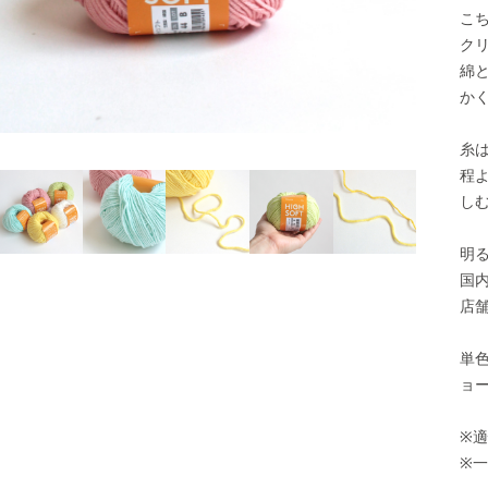
こ
ク
綿
か
糸
左：ニューハイソフト 右：ニューハイソフト４ply
程
し
明
国
店
単
ョ
※適
※