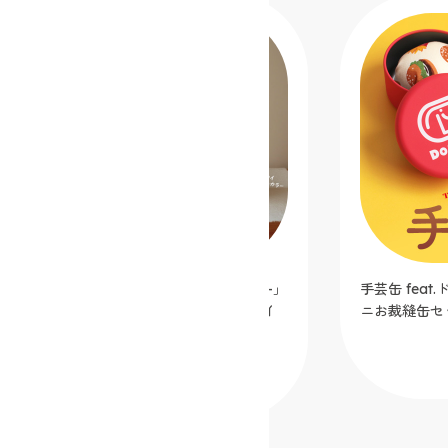
シンプルミシン「Dorothy-ドロシー-」
手芸缶 fea
カフェオレ【クラフトハートトーカイ
ニお裁縫缶セ
オリジナルカラー】
2025.12.05