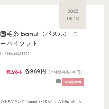
2025
08.18
国毛糸 banul（バヌル） ニ
ューハイソフト
N：4986166291307
各869円
税込価格
（本体価格各790円）
会員割引対象
国の毛糸ブランド「banul（バヌル）」の毛糸が続々入
！