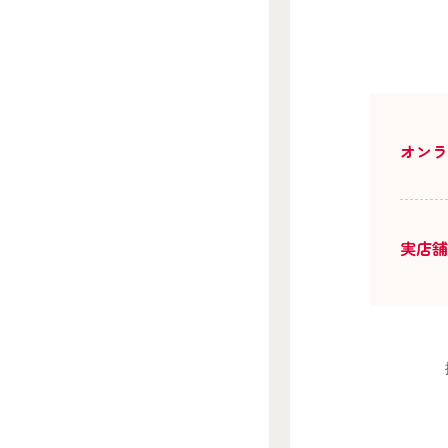
オン
実店