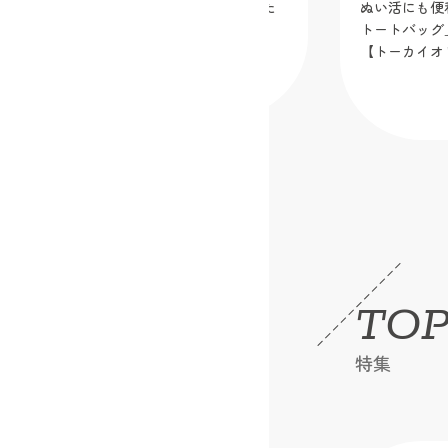
ディズニーキャラクター生地で作りた
ぬい活にも便
い！大きめバッグ３選
トートバッグ
【トーカイオ
2026.06.17
TOP
特集